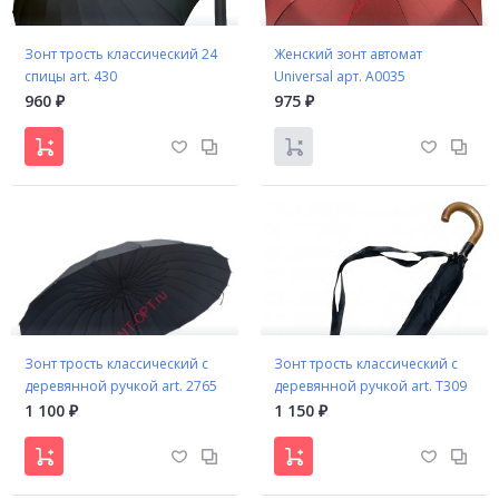
Зонт трость классический 24
Женский зонт автомат
спицы art. 430
Universal арт. A0035
семейный купол
960
975
₽
₽
Зонт трость классический с
Зонт трость классический с
деревянной ручкой art. 2765
деревянной ручкой art. Т309
1 100
1 150
₽
₽