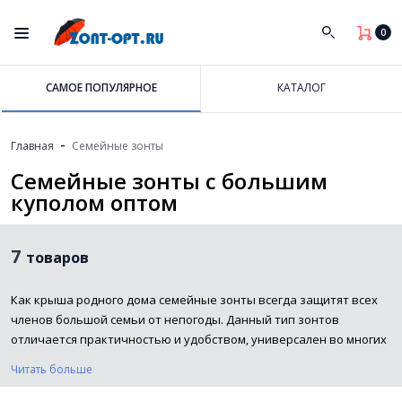
0
САМОЕ ПОПУЛЯРНОЕ
КАТАЛОГ
-
Главная
Семейные зонты
Семейные зонты с большим
куполом оптом
7
товаров
Как крыша родного дома семейные зонты всегда защитят всех
членов большой семьи от непогоды. Данный тип зонтов
отличается практичностью и удобством, универсален во многих
случаях жизни. Зачастую зонты со средним размером купола не
Читать больше
способны полностью защитить Вас и Вашего спутника при
сильных порывах ветра и ливнях - промокают плечи, то ли дело