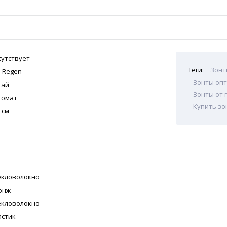
сутствует
Теги:
Зонт
i Regen
Зонты опт
тай
Зонты от 
томат
Купить зо
 см
екловолокно
онж
екловолокно
астик