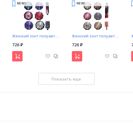
NEW!
NEW!
Женский зонт полуавтомат узоры (527)
Женский зонт полуавтомат узоры (535)
726
726
₽
₽
Показать еще
Женский зонт автомат Universal арт. К633 принт «Город»
Женский зонт автомат «Однотонный купол с радужными клиньями»
750
680
₽
₽