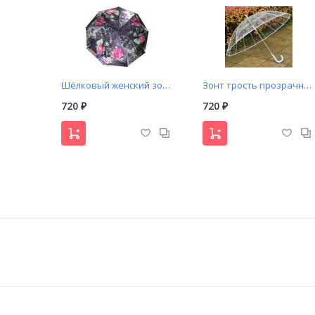
Шёлковый женский зонт автомат "ЦВЕТЫ"
Зонт трость прозрачный купол арт. 688
720
720
₽
₽
Женский зонт полуавтомат города (541)
Зонт трость хамелион арт. 6207
700
700
₽
₽