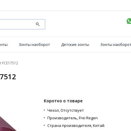
онты
Зонты наоборот
Детские зонты
Зонты наоборо
т FCE17512
7512
Коротко о товаре
Чехол,
Отсутствует
Производитель,
Frei Regen
Страна производителя,
Китай