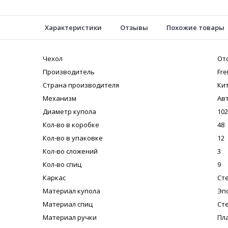
Характеристики
Отзывы
Похожие товары
Чехол
От
Производитель
Fre
Страна производителя
Ки
Механизм
Ав
Диаметр купола
102
Кол-во в коробке
48
Кол-во в упаковке
12
Кол-во сложений
3
Кол-во спиц
9
Каркас
Ст
Материал купола
Эп
Материал спиц
Ст
Материал ручки
Пл