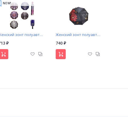
NEW!
Женский зонт полуавтомат принт (531)
Женский зонт полуавтомат Popular арт. 1273 с изображением города
713
740
₽
₽
Женский зонт автомат арт. 681 Universal
Мужской зонт автомат арт. A0013 Universal
675
675
₽
₽