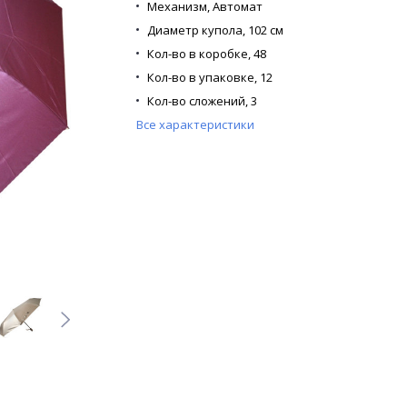
Механизм,
Автомат
Диаметр купола,
102 см
Кол-во в коробке,
48
Кол-во в упаковке,
12
Кол-во сложений,
3
Все характеристики
Кол-во спиц,
9
Каркас,
Стекловолокно
Материал купола,
Эпонж
Материал спиц,
Стекловолокно
Материал ручки,
Пластик
Расцветка,
6 расцветок