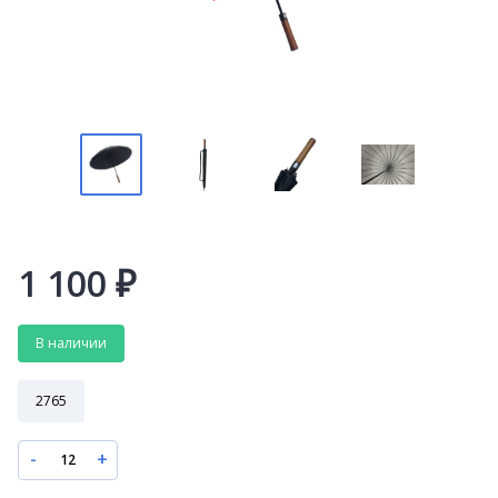
1 100
₽
В наличии
2765
-
+