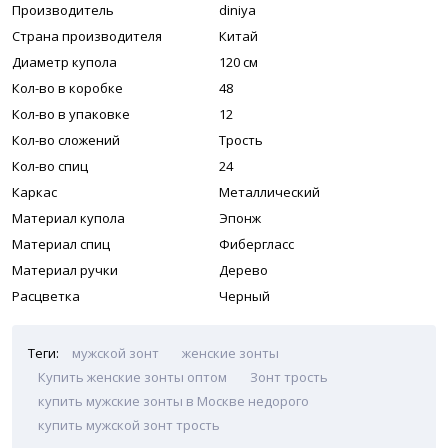
Производитель
diniya
Страна производителя
Китай
Диаметр купола
120 см
Кол-во в коробке
48
Кол-во в упаковке
12
Кол-во сложений
Трость
Кол-во спиц
24
Каркас
Металлический
Материал купола
Эпонж
Материал спиц
Фибергласс
Материал ручки
Дерево
Расцветка
Черный
Теги:
мужской зонт
женские зонты
Купить женские зонты оптом
Зонт трость
купить мужские зонты в Москве недорого
купить мужской зонт трость