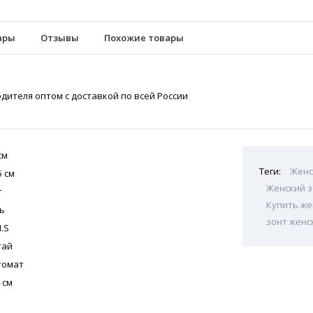
ары
Отзывы
Похожие товары
дителя оптом с доставкой по всей России
см
Теги:
Женс
5 см
Женский з
т
Купить же
ь
зонт женс
.S
тай
томат
 см