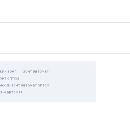
кий зонт
Зонт автомат
онт оптом
нский зонт автомат оптом
кий автомат