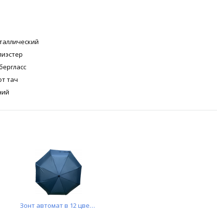
таллический
лиэстер
бергласс
фт тач
ний
Зонт автомат в 12 цветах (JM101S)