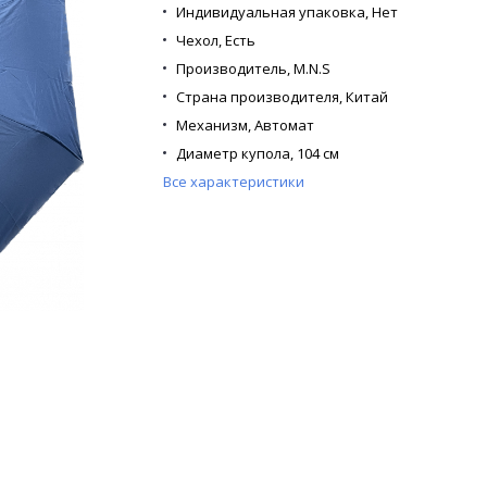
Индивидуальная упаковка,
Нет
Чехол,
Есть
Производитель,
M.N.S
Страна производителя,
Китай
Механизм,
Автомат
Диаметр купола,
104 см
Все характеристики
Кол-во в коробке,
60
Кол-во в упаковке,
12
Кол-во сложений,
3
Кол-во спиц,
8
Каркас,
Металлический
Материал купола,
Полиэстер
Материал спиц,
Фибергласс
Материал ручки,
Софт тач
Расцветка,
Синий