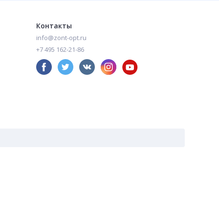
Контакты
info@zont-opt.ru
+7 495 162-21-86
аем издержки- зонты оптом по низким ценам