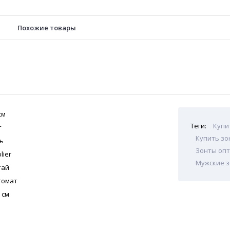
Похожие товары
см
Теги:
Купи
т
Купить зо
ь
Зонты опт
lier
Мужские 
тай
томат
 см