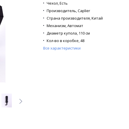
Чехол,
Есть
Производитель,
Caplier
Страна производителя,
Китай
Механизм,
Автомат
Диаметр купола,
110 см
Кол-во в коробке,
48
Все характеристики
Кол-во в упаковке,
12
Кол-во сложений,
3
Кол-во спиц,
16
Каркас,
Металлический
Материал купола,
Эпонж
Материал спиц,
Фибергласс
Материал ручки,
Софт-тач