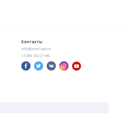
Зонт автомат с тройными спицами арт. 2080H
Зонт автомат с тройными спицами арт. 2080BU
1 300
1 300
₽
₽
Контакты
info@zont-opt.ru
+7 495 162-21-86