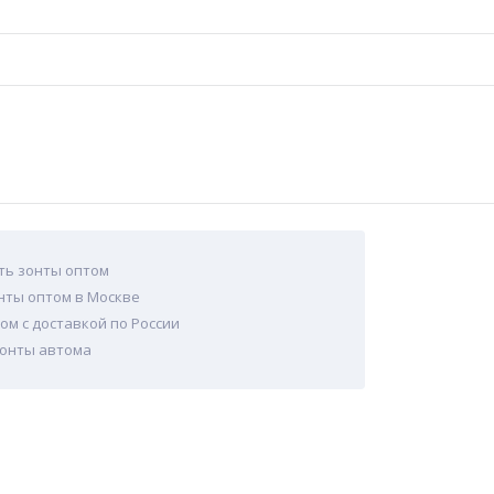
ть зонты оптом
нты оптом в Москве
ом с доставкой по России
зонты автома