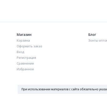
Зонт автомат с тройными спицами арт. 2080B
Зонт автомат с тройными спицами арт. 2080R
1 300
1 300
₽
₽
Магазин
Блог
Корзина
Зонты опто
Оформить заказ
Вход
Регистрация
Сравнение
Избранное
При использовании материалов с сайта обязательно указа
Пн—Пт 10:00-19:00
+7 495 162-21-86