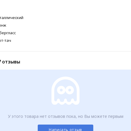
таллический
онж
бергласс
фт-тач
7 отзывы
У этого товара нет отзывов пока, но Вы можете первым
Написать отзыв