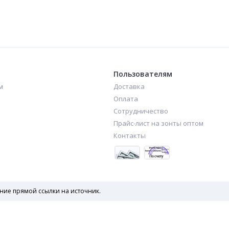
Зонт автомат с тройными спицами арт. 2080LB
Зонт автомат с тройными спицами арт. 2080N
1 300
1 300
₽
₽
Пользователям
м
Доставка
Оплата
Сотрудничество
Прайс-лист на зонты оптом
Контакты
ние прямой ссылки на источник.