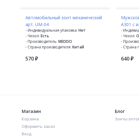
Автомобильный зонт механический
Мужской
арт. UM-04
A301 с 
- Индивидуальная упаковка:
Нет
- Индиви
- Чехол:
Есть
- Чехол:
О
- Производитель:
MEDDO
- Произво
- Страна производителя:
Китай
- Страна 
- Механизм:
Механический
- Механи
570
640
- Диаметр купола:
120 см
- Диаметр
₽
₽
- Кол-во в коробке:
48
- Кол-во 
- Кол-во в упаковке:
12
- Кол-во в
- Кол-во сложений:
3
- Кол-во 
- Кол-во спиц:
8
- Кол-во с
- Каркас:
Металлический
- Каркас:
- Материал купола:
Полиэстр
- Материа
- Материал спиц:
Фибергласс
- Материа
- Расцветка:
Черный
- Материа
- Расцветк
Магазин
Блог
- Вес:
460 
Корзина
Зонты опто
Оформить заказ
Вход