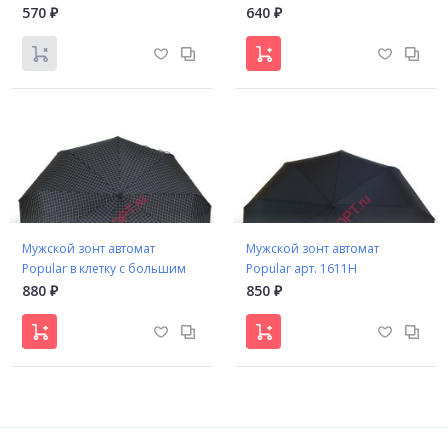
ручкой
570
640
₽
₽
Мужской зонт автомат
Мужской зонт автомат
Popular в клетку с большим
Popular арт. 1611H
куполом
880
850
₽
₽