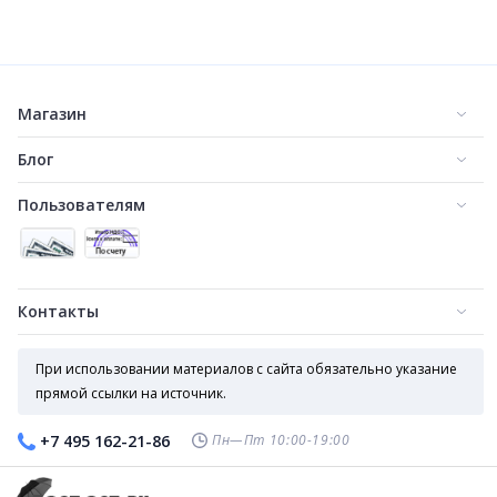
Женский зонт автомат для дамской сумочки брендовый арт. 713
Мужской зонт с кожаным чехлом арт. 6040
800
800
900
₽
₽
₽
Магазин
Блог
Пользователям
Контакты
Зонт автомат в черном цвете с ручкой карабин (10 спиц)
Зонт автомат в сером цвете с ручкой карабин (10 спиц)
800
800
₽
₽
При использовании материалов с сайта обязательно указание
прямой ссылки на источник.
Пн—Пт 10:00-19:00
+7 495 162-21-86