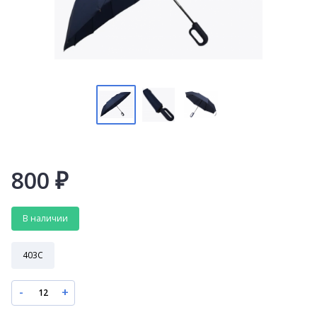
800
₽
В наличии
403C
-
+