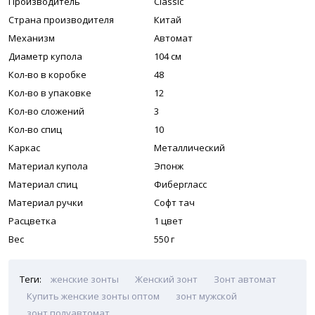
Производитель
Classic
Страна производителя
Китай
Механизм
Автомат
Диаметр купола
104 см
Кол-во в коробке
48
Кол-во в упаковке
12
Кол-во сложений
3
Кол-во спиц
10
Каркас
Металлический
Материал купола
Эпонж
Материал спиц
Фибергласс
Материал ручки
Софт тач
Расцветка
1 цвет
Вес
550 г
Теги:
женские зонты
Женский зонт
Зонт автомат
Купить женские зонты оптом
зонт мужской
зонт полуавтомат