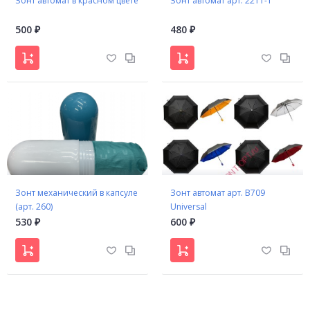
Зонт автомат в красном цвете
Зонт автомат арт. 2211-1
500
480
₽
₽
Зонт механический в капсуле
Зонт автомат арт. B709
(арт. 260)
Universal
530
600
₽
₽