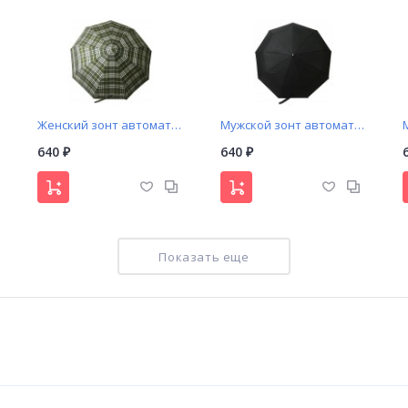
Женский зонт автомат «В клетку со стильной ручкой»
Мужской зонт автомат (ручка с вставкой)
640
640
₽
₽
NEW!
Показать еще
Женский зонт полуавтомат в стиле Burberry (955)
Зонт автомат арт. 6209
640
640
₽
₽