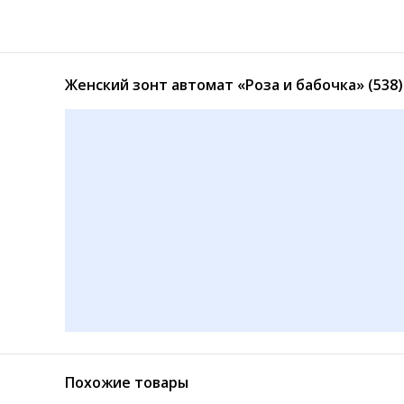
Женский зонт автомат «Роза и бабочка» (538
Женский зонт полуавтомат столицы (517)
Женский зонт полуавтомат города (черно-белый) (512)
540
550
₽
₽
Похожие товары