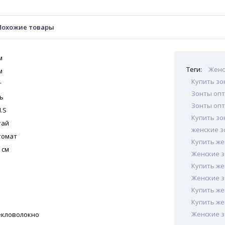
Похожие товары
м
Теги:
Женс
м
Купить зо
т
Зонты оп
ь
Зонты опт
.S
Купить зо
тай
женские з
томат
Купить же
 см
Женские з
Купить же
Женские з
Купить же
Купить же
Женские з
екловолокно