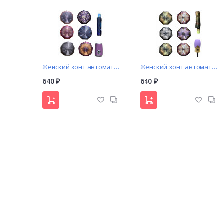
Женский зонт автомат «Орнамент»
Женский зонт автомат «Мокрые улицы»
640
640
₽
₽
NEW!
NEW!
Женский зонт автомат улицы абстракция (576)
Женский зонт автомат принт (572)
640
640
₽
₽