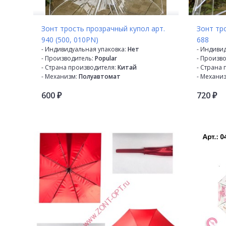
Зонт трость прозрачный купол арт.
Зонт тр
940 (500, 010PN)
688
- Индивидуальная упаковка:
Нет
- Индиви
- Производитель:
Popular
- Произво
- Страна производителя:
Китай
- Страна 
- Механизм:
Полуавтомат
- Механи
- Диаметр купола:
83 см
- Диаметр
600
720
- Кол-во в коробке:
48
- Кол-во 
₽
₽
- Кол-во в упаковке:
12
- Кол-во в
- Кол-во сложений:
Трость
- Кол-во 
- Кол-во спиц:
8
- Кол-во с
- Каркас:
Стекловолокно
- Каркас:
- Материал купола:
ПВХ
- Материа
- Материал спиц:
Стекловолокно
- Материа
- Материал ручки:
Пластик
- Материа
- Расцветка:
Прозрачный
- Расцветк