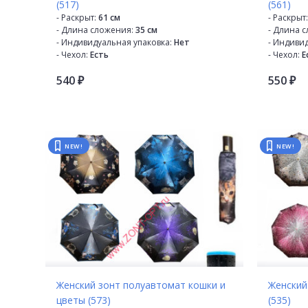
(517)
(561)
- Раскрыт:
61 см
- Раскрыт:
- Длина сложения:
35 см
- Длина 
- Индивидуальная упаковка:
Нет
- Индиви
- Чехол:
Есть
- Чехол:
Е
- Производитель:
M.S.N
- Произво
540
550
- Страна производителя:
Китай
- Страна 
₽
₽
- Механизм:
Полуавтомат
- Механи
- Диаметр купола:
98 см
- Диаметр
- Кол-во в коробке:
48
- Кол-во 
- Кол-во в упаковке:
12
- Кол-во в
- Кол-во сложений:
3
- Кол-во 
NEW!
NEW!
- Кол-во спиц:
9
- Кол-во с
- Каркас:
Стекловолокно
- Каркас:
- Материал купола:
Эпонж
- Материа
- Материал спиц:
Стекловолокно
- Материа
- Материал ручки:
Пластик
- Материа
- Расцветка:
6 расцветок
- Расцветк
Женский зонт полуавтомат кошки и
Женский
цветы (573)
(535)