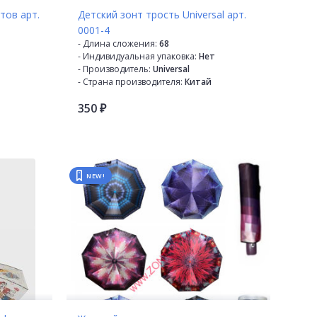
тов арт.
Детский зонт трость Universal арт.
0001-4
- Длина сложения:
68
- Индивидуальная упаковка:
Нет
- Производитель:
Universal
- Страна производителя:
Китай
- Механизм:
Полуавтомат
350
- Диаметр купола:
78 см
₽
- Кол-во в коробке:
48
- Кол-во в упаковке:
12
- Кол-во сложений:
Трость
- Кол-во спиц:
8
- Каркас:
Пластик
NEW!
- Материал купола:
Прозрачный ПВХ
- Материал спиц:
Фибергласс
- Материал ручки:
Пластик