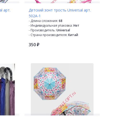
l арт.
Детский зонт трость Universal арт.
502A-1
- Длина сложения:
68
- Индивидуальная упаковка:
Нет
- Производитель:
Universal
- Страна производителя:
Китай
- Механизм:
Полуавтомат
350
- Диаметр купола:
78 см
₽
- Кол-во в коробке:
48
- Кол-во в упаковке:
12
- Кол-во сложений:
Трость
- Кол-во спиц:
8
- Каркас:
Пластик
ПВХ
- Материал купола:
Прозрачный ПВХ
- Материал спиц:
Фибергласс
- Материал ручки:
Пластик