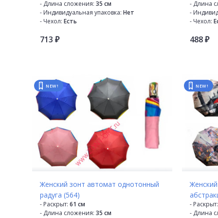
- Длина сложения:
35 см
- Длина 
- Индивидуальная упаковка:
Нет
- Индиви
- Чехол:
Есть
- Чехол:
Е
- Производитель:
M.S.N
- Произво
713
488
- Страна производителя:
Китай
- Страна 
₽
₽
- Механизм:
Полуавтомат
- Механи
- Диаметр купола:
100 см
- Диаметр
- Кол-во в коробке:
48
- Кол-во 
- Кол-во в упаковке:
12
- Кол-во в
- Кол-во сложений:
3
- Кол-во 
NEW!
NEW!
- Кол-во спиц:
9
- Кол-во с
- Каркас:
Стекловолокно
- Каркас:
- Материал купола:
Эпонж
- Материа
- Материал спиц:
Стекловолокно
- Материа
- Материал ручки:
Пластик
- Материа
- Расцветка:
6 расцветок
- Расцветк
Женский зонт автомат однотонный
Женский
радуга (564)
абстракц
- Раскрыт:
61 см
- Раскрыт:
- Длина сложения:
35 см
- Длина 