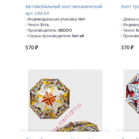
Автомобильный зонт механический
Зонт тро
арт. UM-04
- Индивидуальная упаковка:
Нет
- Длина 
- Чехол:
Есть
- Индиви
- Производитель:
MEDDO
- Чехол:
Е
- Страна производителя:
Китай
- Произво
- Механизм:
Механический
- Страна 
570
370
- Диаметр купола:
120 см
- Механи
₽
₽
- Кол-во в коробке:
48
- Диаметр
- Кол-во в упаковке:
12
- Кол-во 
- Кол-во сложений:
3
- Кол-во в
- Кол-во спиц:
8
- Кол-во 
- Каркас:
Металлический
- Кол-во с
- Материал купола:
Полиэстр
- Каркас:
- Материал спиц:
Фибергласс
- Материа
- Расцветка:
Черный
- Материа
- Материа
- Расцветк