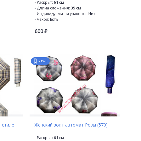
- Раскрыт:
61 см
- Длина сложения:
35 см
- Индивидуальная упаковка:
Нет
- Чехол:
Есть
- Производитель:
M.S.N
600
- Страна производителя:
Китай
₽
- Механизм:
Полуавтомат
- Диаметр купола:
100 см
- Кол-во в коробке:
48
- Кол-во в упаковке:
12
- Кол-во сложений:
3
NEW!
- Кол-во спиц:
9
- Каркас:
Стекловолокно
- Материал купола:
Эпонж
о
- Материал спиц:
Стекловолокно
- Материал ручки:
Пластик
- Расцветка:
6 расцветок
 стиле
Женский зонт автомат Розы (570)
- Раскрыт:
61 см