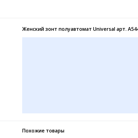
Женский зонт полуавтомат Universal арт. А5
Женский зонт полуавтомат (А538)
Зонт женский с цветами автомат (642)
420
480
₽
₽
Похожие товары