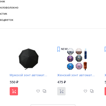
онж
екловолокно
астик
расцветок
NEW!
Мужской зонт автомат (ручка крючок с вставкой)
Женский зонт автомат принт (335)
550
475
₽
₽