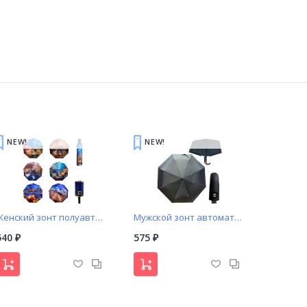
NEW!
NEW!
Женский зонт полуавтомат столицы (517)
Мужской зонт автомат черный с вставкой под дерево
540
575
₽
₽