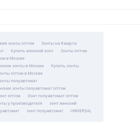
кие зонты оптом
Зонты на 8 марта
нт
Купить женский зонт
Зонты оптом
ом в Москве
нские зонты в Москве
Купить зонты
онты оптом в Москве
зонты полуавтомат
нские зонты полуавтомат оптом
онт оптом
Зонт полуавтомат оптом
нты у производителя
зонт женский
луавтомат
зонт полуавтомат
UNIVERSAL