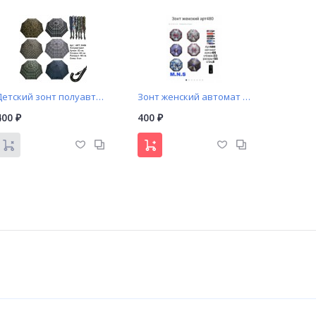
Детский зонт полуавтомат арт. K406 Universal
Зонт женский автомат арт. 480 M.N.S
400
400
₽
₽
Зонт трость арт. 320 прозрачный купол с белой и черной окантовкой/ручкой
Однотонный зонт трость белый
400
450
₽
₽