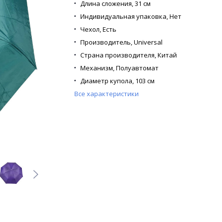
Длина сложения,
31 см
Индивидуальная упаковка,
Нет
Чехол,
Есть
Производитель,
Universal
Страна производителя,
Китай
Механизм,
Полуавтомат
Диаметр купола,
103 см
Все характеристики
Кол-во в коробке,
48
Кол-во в упаковке,
12
Кол-во сложений,
3 сложения
Кол-во спиц,
8
Каркас,
Стекловолокно
Материал купола,
Эпонж
Материал спиц,
Стекловолокно
Материал ручки,
Пластик
Расцветка,
6 расцветок