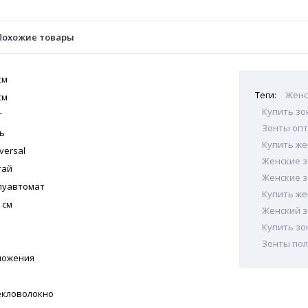
Похожие товары
см
Теги:
Женс
см
Купить зо
т
Зонты опт
ь
Купить же
versal
Женские з
тай
Женские 
луавтомат
Купить же
 см
Женский з
Купить зо
Зонты по
сложения
екловолокно