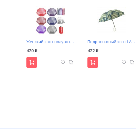
Женский зонт полуавтомат (А538)
Подростковый зонт LASKA арт. A799 купол с принтом камуфляж
420
422
₽
₽
Зонт женский автомат арт. 481 M.N.S
Зонт женский автомат арт. 482 M.N.S
400
400
₽
₽