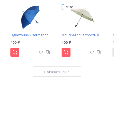
NEW!
Однотонный зонт трость синий
Женский зонт трость белый (108)
400
400
₽
₽
Показать еще
Женский зонт автомат (1889)
Зонт трость 8 спиц арт. CPY66
400
440
₽
₽