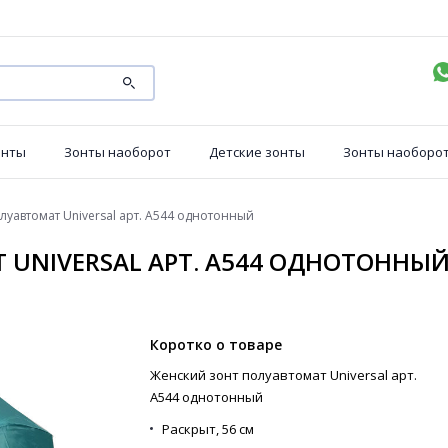
онты
Зонты наоборот
Детские зонты
Зонты наоборо
луавтомат Universal арт. А544 однотонный
UNIVERSAL АРТ. А544 ОДНОТОННЫ
Коротко о товаре
Женский зонт полуавтомат Universal арт.
А544 однотонный
Раскрыт,
56 см