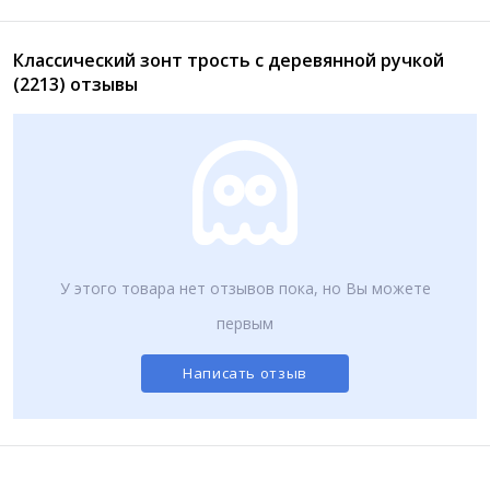
Классический зонт трость с деревянной ручкой
Женский зонт автомат «Роза и бабочка» (538)
Мужской зонт автомат c ручкой со вставкой (W510)
(2213) отзывы
640
650
₽
₽
У этого товара нет отзывов пока, но Вы можете
первым
Женский зонт автомат Розы (570)
Женский зонт автомат улицы абстракция (576)
Написать отзыв
640
640
₽
₽