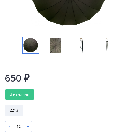
650
₽
В наличии
2213
-
+