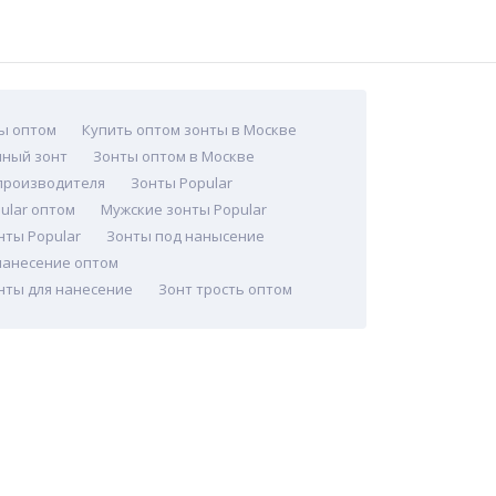
ы оптом
Купить оптом зонты в Москве
нный зонт
Зонты оптом в Москве
производителя
Зонты Popular
ular оптом
Мужские зонты Popular
нты Popular
Зонты под нанысение
нанесение оптом
нты для нанесение
Зонт трость оптом