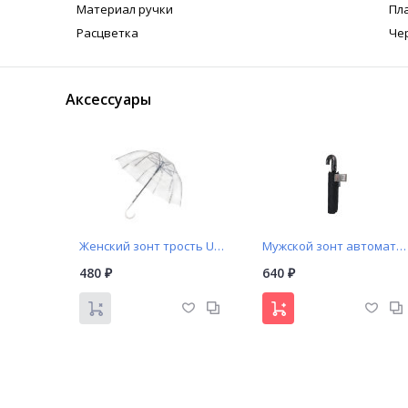
Материал ручки
Пл
Расцветка
Че
Аксессуары
Женский зонт трость Universal арт. А0051 прозрачный купол
Мужской зонт автомат Popular арт. A301 с изогнутой ручкой
480
640
₽
₽