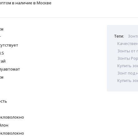
оптом в наличие в Москве
см
Теги:
Зонт
т
Качестве
сутствует
Зонты от 
.S
Зонты Pop
тай
Купить зо
луавтомат
Зонт под 
см
Купить зо
ость
екловолокно
йлон
екловолокно