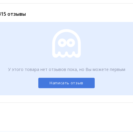
315 отзывы
Женский зонт автомат однотонный радуга (564)
Женский зонт полуавтомат однотонный (323)
680
488
₽
₽
У этого товара нет отзывов пока, но Вы можете первым
Написать отзыв