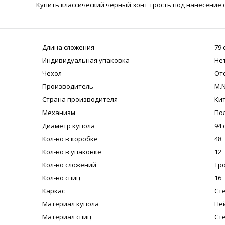
Купить классический черный зонт трость под нанесение 
Длина сложения
79 
Индивидуальная упаковка
Не
Чехол
От
Производитель
M.N
Страна производителя
Ки
Механизм
По
Диаметр купола
94 
Кол-во в коробке
48
Кол-во в упаковке
12
Кол-во сложений
Тр
Кол-во спиц
16
Каркас
Ст
Материал купола
Не
Материал спиц
Ст