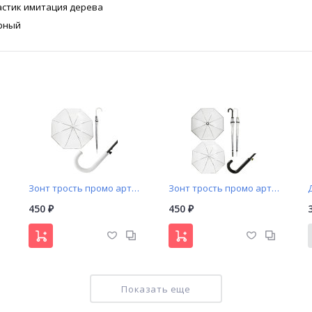
астик имитация дерева
рный
Зонт трость промо арт. L17 прозрачный купол с чёрной окантовкой
Зонт трость промо арт. L18 прозрачный купол два цвета ручки
450
450
₽
₽
NEW!
NEW!
Показать еще