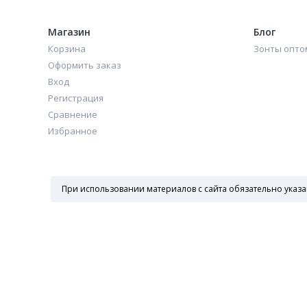
Магазин
Блог
Корзина
Зонты опто
Оформить заказ
Вход
Регистрация
Сравнение
Избранное
При использовании материалов с сайта обязательно указа
Пн—Пт 10:00-19:00
+7 495 162-21-86
Зонты оптом.
Все права защищены.
© 2026