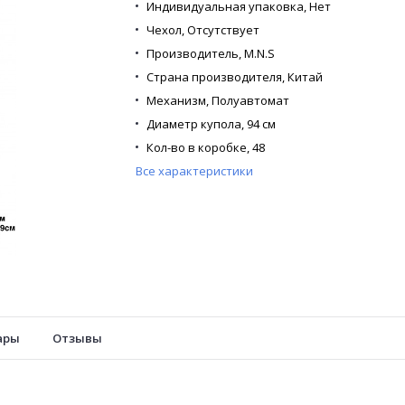
Индивидуальная упаковка,
Нет
Чехол,
Отсутствует
Производитель,
M.N.S
Страна производителя,
Китай
Механизм,
Полуавтомат
Диаметр купола,
94 см
Кол-во в коробке,
48
Все характеристики
Кол-во в упаковке,
12
Кол-во сложений,
Трость
Кол-во спиц,
16
Каркас,
Стекловолокно
Материал купола,
Нейлон
Материал спиц,
Стекловолокно
Материал ручки,
Пластик имитация дерева
Расцветка,
Черный
ары
Отзывы