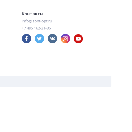
Контакты
info@zont-opt.ru
+7 495 162-21-86
аем издержки- зонты оптом по низким ценам