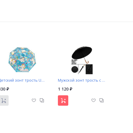
Детский зонт трость Universal арт. А424 принт «Единорог»
Мужской зонт трость c деревянной ручкой крючок арт. D0029
330
1 120
₽
₽
NEW!
NEW!