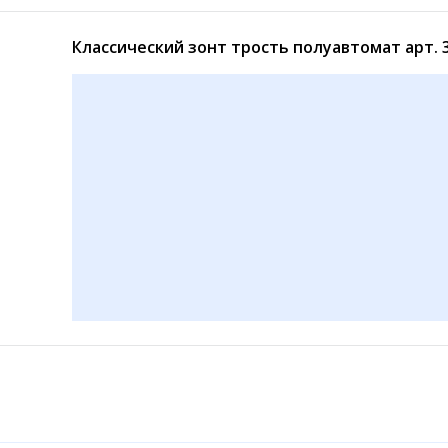
Классический зонт трость полуавтомат арт. 
Прозрачный зонт трость Universal арт. UN17
Детский зонт трость Universal арт. А426 чёрный купол
450
330
₽
₽