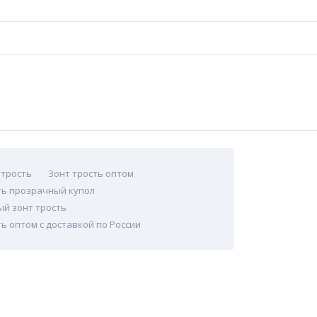
 трость
Зонт трость оптом
ть прозрачный купол
й зонт трость
ть оптом с доставкой по России