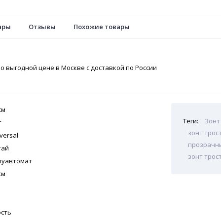
ары
Отзывы
Похожие товары
о выгодной цене в Москве с доставкой по России
см
Теги:
Зонт
т
зонт трос
versal
прозрачны
тай
зонт трос
луавтомат
см
ость