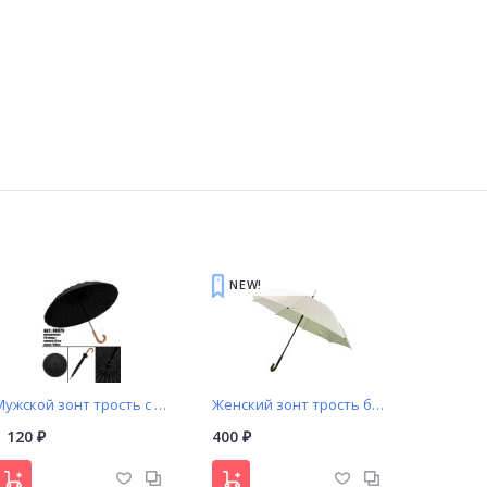
NEW!
Мужской зонт трость c деревянной ручкой крючок арт. D0029
Женский зонт трость белый (108)
1 120
400
₽
₽