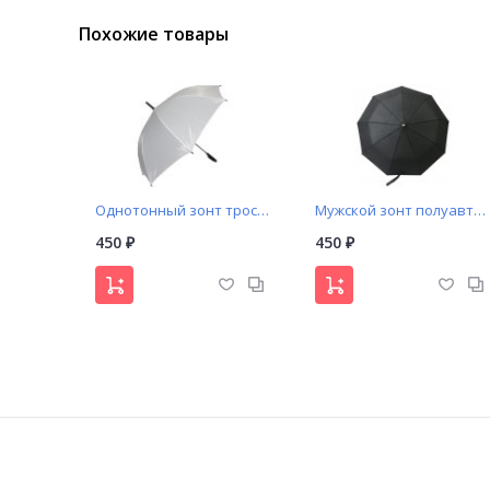
Похожие товары
Однотонный зонт трость белый
Мужской зонт полуавтомат ручка с деревянной вставкой
450
450
₽
₽
Зонт механический в капсуле
Подростковый зонт LASKA арт. A799 купол с принтом камуфляж