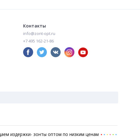
420
480
₽
₽
Контакты
info@zont-opt.ru
+7 495 162-21-86
аем издержки- зонты оптом по низким ценам