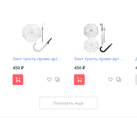
Зонт трость промо арт. L17 прозрачный купол с чёрной окантовкой
Зонт трость промо арт. L18 прозрачный купол два цвета ручки
450
450
₽
₽
Показать еще
Женский зонт полуавтомат Universal арт. А544 однотонный
Женский зонт трость Universal арт. А0051 прозрачный купол