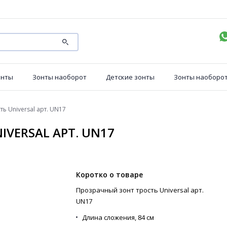
онты
Зонты наоборот
Детские зонты
Зонты наоборо
ь Universal арт. UN17
VERSAL АРТ. UN17
Коротко о товаре
Прозрачный зонт трость Universal арт.
UN17
Длина сложения,
84 см