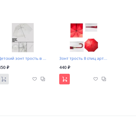
Детский зонт трость в белом цвете с прозрачным куполом арт. UN414
Зонт трость 8 спиц арт. CPY66
450
440
₽
₽
Женский зонт полуавтомат (А538)
Зонт женский с цветами автомат (642)