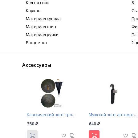
Кол-во спиц
8
Каркас
Ст
Материал купола
Пр
Материал спиц
Фи
Материал ручки
Пл
Расцветка
2 ц
Аксессуары
Классический зонт трость полуавтомат арт. 315
Мужской зонт автомат Popular арт. A301 с изогнутой ручкой
350
640
₽
₽