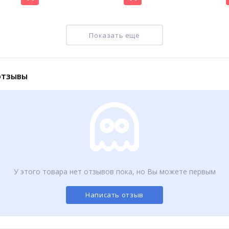
Показать еще
 отзывы
Зонт женский полуавтомат арт. 385
Женский зонт автомат (1889)
450
400
₽
₽
У этого товара нет отзывов пока, но Вы можете первым
Написать отзыв