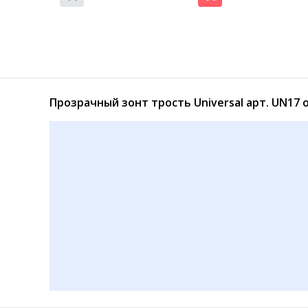
Прозрачный зонт трость Universal арт. UN17
Женский зонт полуавтомат (А538)
Мужской зонт автомат Universal A0083
420
500
₽
₽