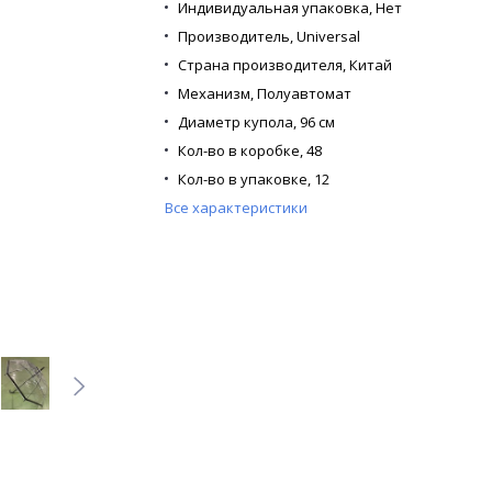
Индивидуальная упаковка,
Нет
Производитель,
Universal
Страна производителя,
Китай
Механизм,
Полуавтомат
Диаметр купола,
96 см
Кол-во в коробке,
48
Кол-во в упаковке,
12
Все характеристики
Кол-во сложений,
Трость
Кол-во спиц,
8
Каркас,
Стальной
Материал купола,
Прозрачный ПВХ
Материал спиц,
Фибергласс
Материал ручки,
Пластик
Расцветка,
2 цвета