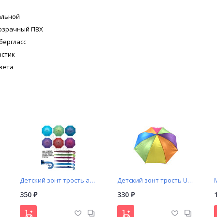
альной
озрачный ПВХ
бергласс
астик
вета
Детский зонт трость арт. 345 (хамелеон)
Детский зонт трость Universal арт. А422 радуга
350
330
₽
₽