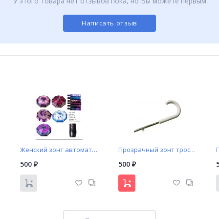
У этого товара нет отзывов пока, но Вы можете первым
Написать отзыв
Женский зонт автомат арт. A642 Universal
Прозрачный зонт трость арт. UN123
500
500
₽
₽
NEW!