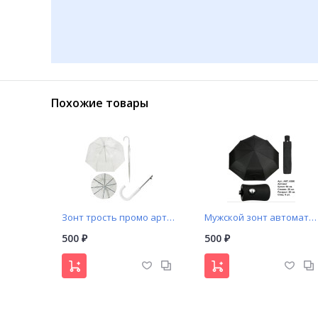
Похожие товары
Зонт трость промо арт. 123 прозрачный купол с белой пластиковой ручкой
Мужской зонт автомат (K550)
500
500
₽
₽