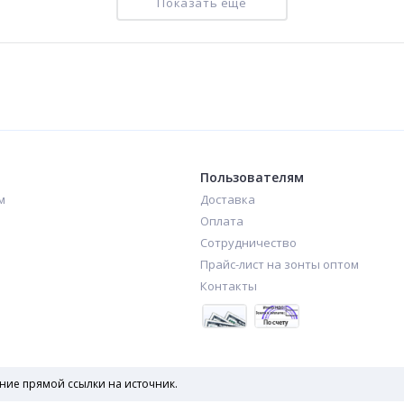
Показать еще
Женский зонт полуавтомат однотонный (323)
Женский зонт трость Universal арт. А0051 прозрачный купол
488
480
₽
₽
Пользователям
м
Доставка
Оплата
Сотрудничество
Прайс-лист на зонты оптом
Контакты
ние прямой ссылки на источник.