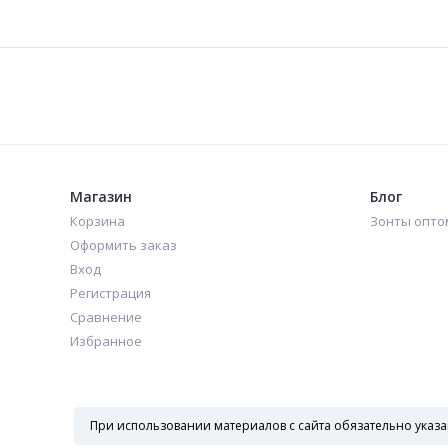
Зонт автомат в синем цвете
Зонт автомат в белом цвете
500
500
₽
₽
Магазин
Блог
Корзина
Зонты опто
Оформить заказ
Вход
Регистрация
Сравнение
Избранное
При использовании материалов с сайта обязательно указа