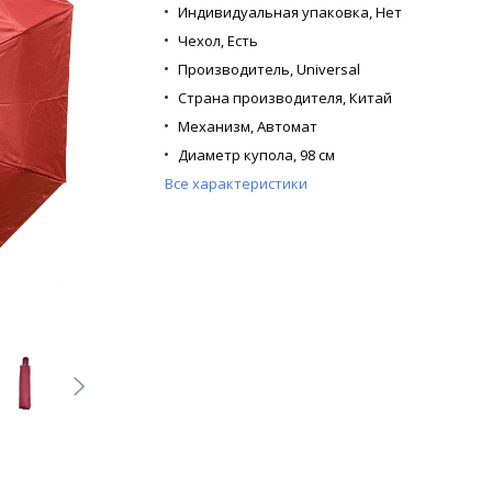
Индивидуальная упаковка,
Нет
Чехол,
Есть
Производитель,
Universal
Страна производителя,
Китай
Механизм,
Автомат
Диаметр купола,
98 см
Все характеристики
Кол-во в коробке,
48
Кол-во в упаковке,
12
Кол-во сложений,
3
Кол-во спиц,
8
Каркас,
Металлический
Материал купола,
Полиэстер
Материал спиц,
Фибергласс
Материал ручки,
Пластик
Расцветка,
1 цвет