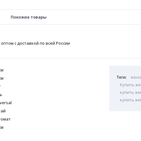
Похожие товары
оптом с доставкой по всей России
см
Теги:
женс
см
Купить же
т
купить же
ь
купить же
versal
тай
томат
см