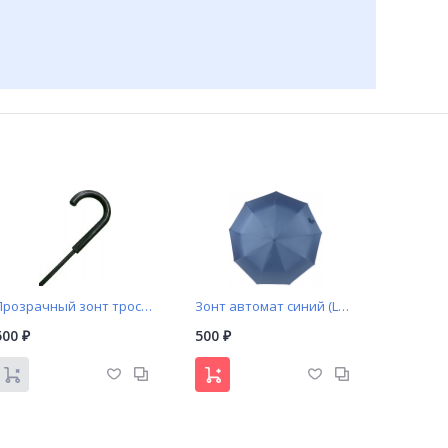
Прозрачный зонт трость Universal арт. 313
Зонт автомат синий (L3796)
500
500
₽
₽