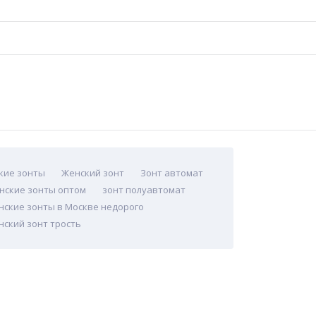
кие зонты
Женский зонт
Зонт автомат
нские зонты оптом
зонт полуавтомат
нские зонты в Москве недорого
нский зонт трость