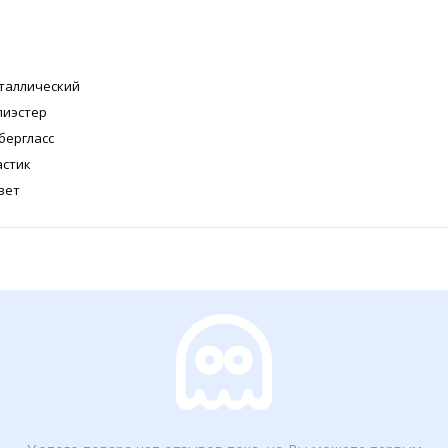
таллический
лиэстер
бергласс
астик
вет