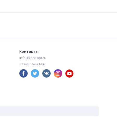
Зонт женский с цветами автомат (642)
Зонт автомат арт. 2211-1
480
480
₽
₽
Контакты
info@zont-opt.ru
+7 495 162-21-86