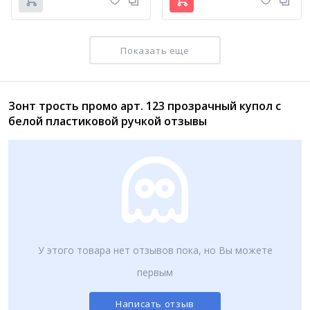
Показать еще
Зонт трость промо арт. 123 прозрачный купол с
Детский зонт трость Universal арт. 372 спортивные машины
Детский зонт в два сложения Universal арт. К402 герои мультфильмов
белой пластиковой ручкой отзывы
330
350
₽
₽
У этого товара нет отзывов пока, но Вы можете
первым
Зонт трость промо арт. L18 прозрачный купол два цвета ручки
Написать отзыв
450
₽