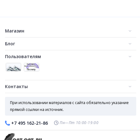
Прозрачный зонт трость арт. UN123
Прозрачный зонт трость Universal арт. 313
500
500
₽
₽
Магазин
Блог
Пользователям
Контакты
Зонт автомат синий (L3796)
Зонт автомат в красном цвете
500
500
₽
₽
При использовании материалов с сайта обязательно указание
прямой ссылки на источник.
Пн—Пт 10:00-19:00
+7 495 162-21-86