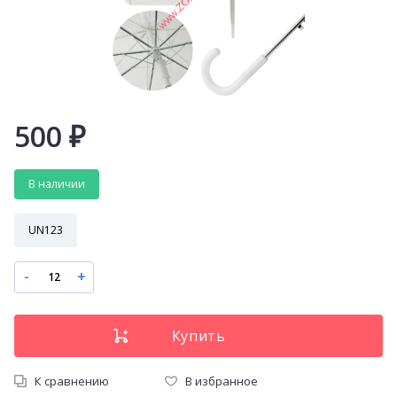
500
₽
В наличии
UN123
-
+
К сравнению
В избранное